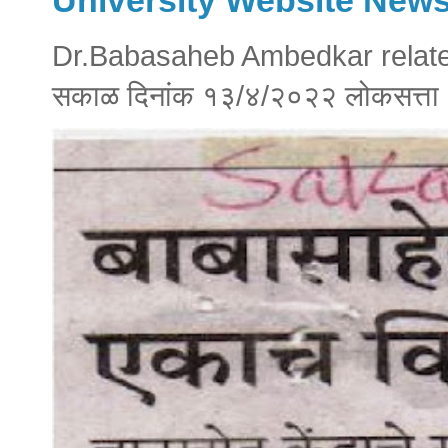
Dr.Babasaheb Ambedkar relate
सकाळ दिनांक १३/४/२०२२ लोकसत्त